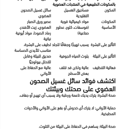
بالمكونات الطبيعية في المنتجات العضوية
المكون
مساحيق الغسيل
سائل غسيل الصحون
التقليدية
العضوي
المكونات
مواد كيميائية قوية
عصير ورق الصبار
الأساسية
(فوسفات، كلور، عطور
العضوي، زيت الأفندر،
صناعية)
رماد الصودا، مواد أيونية
نباتية
التأثير على البشرة
يسبب تهيجًا وجفافًا للجلد
لطيف على البشرة،
مناسب للأيدي الحساسة
التأثير على البيئة
يلوث المياه الجوفية
صديق للبيئة وقابل
للتحلل بيولوجيًا
فعالية التنظيف
عالية ولكن قد تتلف
عالية مع الحفاظ على
بعض الأسطح
الأواني
اكتشف فوائد سائل غسيل الصحون
العضوي على صحتك وبيئتك
صحة البشرة: يترك يديك ناعمة ورطبة ولا يسبب أي تهيج أو جفاف.
حماية الأواني: لا يترك أي خدوش أو بقع على الأواني والأدوات
المطبخية.
صحة البيئة: يساهم في الحفاظ على البيئة من التلوث.