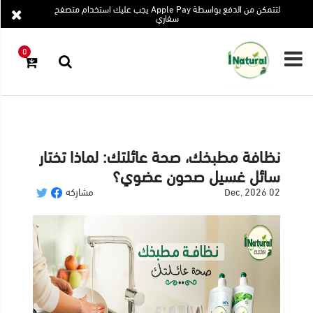
لتتمكن من الدفع بواسطة Apple Pay يجب عليك استخدام متصفح
×
×
سفاري
0
الرئيسية
رجوع
عروض
التوفير
الأكثر
نظافة مطبخك، صحة عائلتك: لماذا تختار
مبيعا
سائل غسيل صحون عضوي؟
المنتجات
02 Dec, 2026
مشاركه
المدونة
مقالاتي
المفضلة
تسجيل