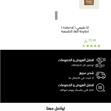
الدخول
إنتهى من المخزن
انا طبيعي ( I natural
)صابونة الغار الطبيعية
100% بزيت الغار والزيتون
العضوى
﷼
39,00
افضل العروض و الخصومات
توصيل كل احتياجاتك
شحن سريع
لا تتردد في الاتصال بنا
افضل العروض و الخصومات
اختار اللي يناسبك ووفر اموالك
تواصل معنا