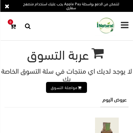
لتتمكن من الدفع بواسطة Apple Pay يجب عليك استخدام متصفح
×
×
سفاري
0
الرئيسية
رجوع
عروض
عربة التسوق
التوفير
الأكثر
مبيعا
لا يوجد لديك اي منتجات في سلة التسوق الخاصة
بك
المنتجات
مواصلة التسوق
المدونة
عروض اليوم
مقالاتي
المفضلة
تسجيل